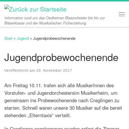
Zum Inhalt springen
Information rund um das Oedheimer Blasorchester bis hin zur
Me
Bläserklasse und der Musikalischen Früherziehung
Start
»
Jugend
»
Jugendprobewochenende
Jugendprobewochenende
Veröffentlicht am
20. November 2017
Am Freitag 10.11. trafen sich alle MusikerInnen des
Vorstufen- und Jugendorchestersim Musikerheim, um
gemeinsam ins Probewochenende nach Creglingen zu
starten. Schnell waren unsere 30 Musiker auf die bereit
stehenden „Elterntaxis“ verteilt.
In Creglingen angekommen wurden sofort die Zimmer