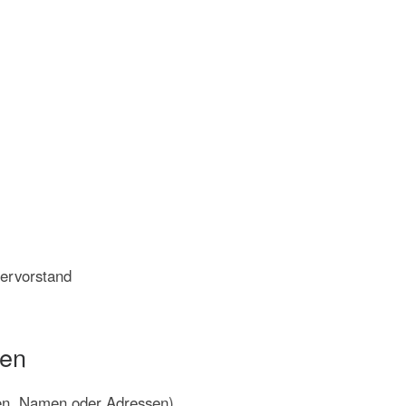
tervorstand
ten
en, Namen oder Adressen).