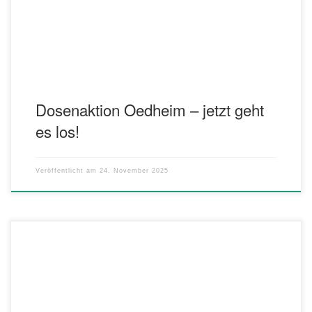
einfach! (Es ist) regional! (Es ist) persönlich! (Es ist) übergreifend.
Wie könnt ihr helfen? […]
Dosenaktion Oedheim – jetzt geht
es los!
Veröffentlicht am
24. November 2025
das Konzert der Jugend des Musikverein Oedheim e.V. findet am
30. November 2025 um 17:30 Uhr in der Kochana Oedheim statt.
Zu erleben sind die Bläserklassen der Grundschule Oedheim, das