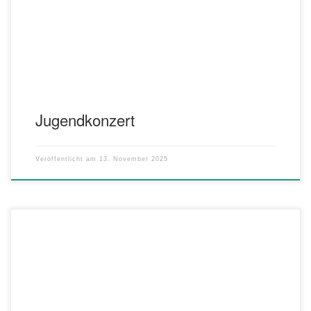
Vorstufenorchester des MV Oedheim sowie das Projektorchester,
bestehend aus den Jugendorchestern Oedheim und
Obereisesheim. Das Konzert bietet einen Einblick in […]
Jugendkonzert
Veröffentlicht am
13. November 2025
Am 01.03.2026 kommt Harmonic Brass wieder nach Oedheim. Der
online Kartenvorverkauf startet ab Dezember.