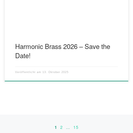
Harmonic Brass 2026 – Save the
Date!
Veröffentlicht am
13. Oktober 2025
Beitragsnavigation
1
2
…
15