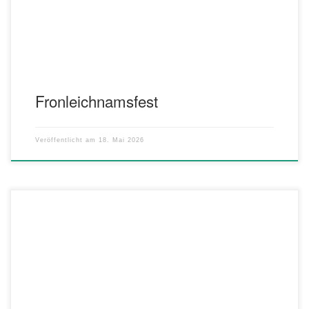
eröffnet! Am Donnerstag erwartet Sie ein köstliches Menü. Neben
bester […]
Fronleichnamsfest
Veröffentlicht am
18. Mai 2026
Herausragendes Trompetentalent aus der Region und sinfonische
Klangwelten Spaniens – Projektkonzerte der Bläserphilharmonie
Heilbronn 2026. Bei zwei Konzerten am 2. und 3. Mai 2026 in
Heilbronn und Oedheim bringt die Bläserphilharmonie Heilbronn
einen modernen Klassiker für Solotrompete und neue
Kompositionen für sinfonisches Blasorchester voller Klangfarben