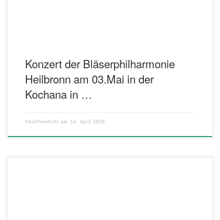
und Ausdruckskraft zu Gehör und […]
Konzert der Bläserphilharmonie
Heilbronn am 03.Mai in der
Kochana in …
Veröffentlicht am
14. April 2026
Wir laden herzlich zur 49. Frühlingssinfonie am Samstag, 28. März
2026, in die Festhalle Kochana in Oedheim ein. Der Konzertabend
beginnt um 19:30 Uhr, Einlass ist ab 18:45 Uhr. In bewährter