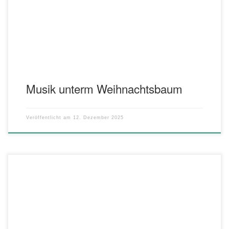
anspruchsvollen und klanglich vielseitigen Weihnachtsstücken
aufwarten.Neben musikalischen Beiträgen dürfen Sie sich auf
weihnachtliche Kurzgeschichten […]
Musik unterm Weihnachtsbaum
Veröffentlicht am
12. Dezember 2025
Was geht wann los? Ab Freitag, 29. November sammeln
Oedheimer Vereine und Institutionen bis zum 14.12.2025
Lebensmittel in Form von Konservendosen für Bedürftige in Stadt-
und Landkreis. Was ist das Besondere an der Aktion? (Es ist)