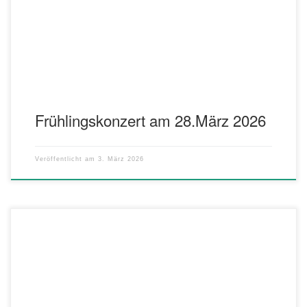
Tradition erwartet die Konzertbesucher ein abwechslungsreiches
sinfonisches Blasorchesterprogramm mit musikalischer Vielfalt und
hoher Klangqualität. Unter der Leitung des Dirigenten […]
Frühlingskonzert am 28.März 2026
Veröffentlicht am
3. März 2026
Bitte anschnallen! Im neuen Konzertprogramm von Harmonic Brass
wird schnell beschleunigt…von Null auf Staunen sind es wenige
Sekunden. Hauptrolle in diesem Programm spielt der Tourbus des
Ensembles. Für die Zuschauer werden alle Türe geöffnet. Man wird