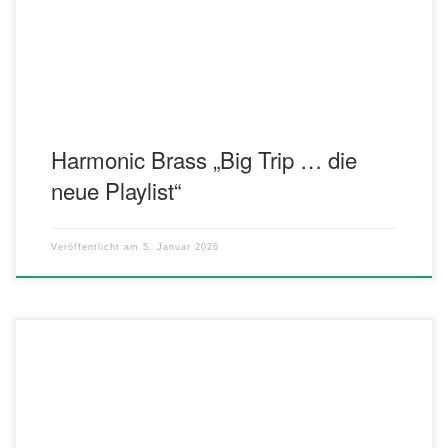
mitgenommen auf eine sehr spezielle Reise und bekommt herrlich-
komische Einblicke in dieses sympathische Quintett. […]
Harmonic Brass „Big Trip … die
neue Playlist“
Veröffentlicht am
5. Januar 2026
Wir laden Sie herzlich zu unserem traditionellen Konzert unterm
Weihnachtsbaum am 25. Dezember ein. Beginn ist um 18.00 Uhr
vor der Festhalle Kochana. Der Musikverein Oedheim e.V. wird wie
gewohnt mit klassischen, besinnlichen, aber auch musikalisch