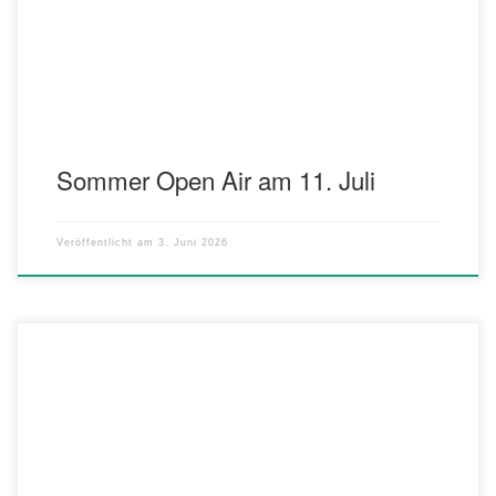
Besucher ein abwechslungsreicher Konzertabend mit bekannten
Melodien und Songs aus Filmklassikern und […]
Sommer Open Air am 11. Juli
Veröffentlicht am
3. Juni 2026
Am 03. und 04. Juni finden unsere traditionelle Musiknacht und das
Fronleichnamsfest nach der Prozession statt! Wir freuen uns
bereits heute sehr darauf SIE ALLE einladen zu dürfen. Der
Mittwochabend lädt zum Feiern mit Tobias Vogt ein. Die Bar ist