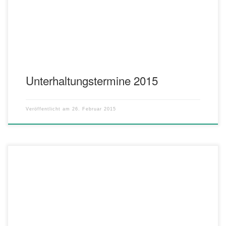
Montag, 20. Juli 19.00 – 21.00 Uhr
Unterhaltungstermine 2015
Veröffentlicht am
26. Februar 2015
Am vergangenen Samstag fand im Musikerheim die 47.
Generalversammlung im Musikerheim statt. Der 1. Vorsitzende
Andre Zsebedits konnte hierzu 36 Mitglieder begrüßen. Besonders
begrüßte er Hrn. Bürgermeister Ulrich Ruoff und Ehrenmitglied
Heribert Leibfried. Nachdem er feststellte, dass die Versammlung