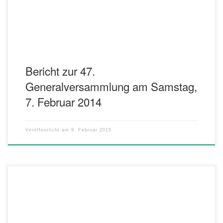
beschlussfähig war, gedachten die Mitglieder der seit der letzten
Generalversammlung verstorbenen […]
Bericht zur 47.
Generalversammlung am Samstag,
7. Februar 2014
Veröffentlicht am
9. Februar 2015
Am Samstag, 7. Februar findet um 20.00 Uhr die 47.
Generalversammlung des Musikvereins im Musikerheim statt. Alle
aktiven und passiven Mitglieder sind dazu herzlich eingeladen!