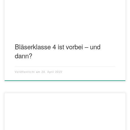
euch sehr herzlich in die Probe des Vorstufenorchesters ein, und
zwar am Donnerstag, 21. Mai 2015, 19.00 – […]
Bläserklasse 4 ist vorbei – und
dann?
Veröffentlicht am
24. April 2015
Programm: Il Barbiere Di Siviglia – Gioacchino Rossini, arr. Franco
Cesarini Collage for Band – Tetsunosuke Kushida The Island of