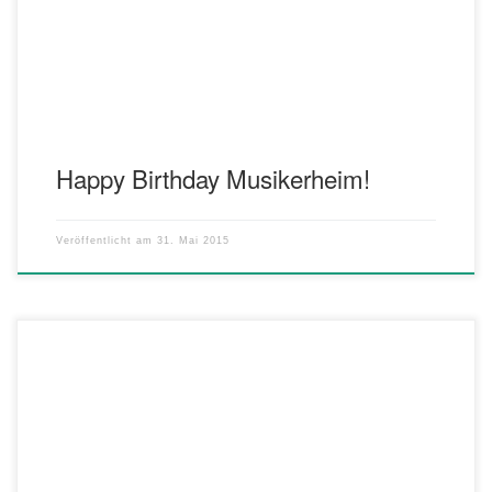
Instrumental-Ensembles können Sie hinter die Kulissen des
Musikverereins und unser Vereinsheim schauen. Neben einem […]
Happy Birthday Musikerheim!
Veröffentlicht am
31. Mai 2015
Liebe Kinder der Klassen 2! Am Montag, 11. Mai findet um 18.45
Uhr eine öffentliche Probe bei unserem Jugendorchester im
Musikerheim statt. Ihr seid herzlich eingeladen, euch das Orchester
mal aus der Nähe anzuschauen, und ihr dürft dort alle Instrumente