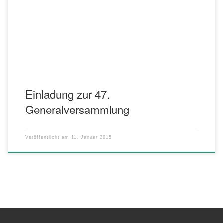
Tagesordnung: 1.) Begrüßung 2.) Totenehrung 3.) Berichte
Schriftführer Orchestervorstand Kassier Kassenprüfer Jugendleiter
Musikalische Früherziehung Vorstand 4.) Entlastungen 5.)
Ehrungen förderner Mitglieder 6.) Neuwahlen (1. Vorsitzender, […]
Einladung zur 47.
Generalversammlung
Veröffentlicht am
11. Januar 2015