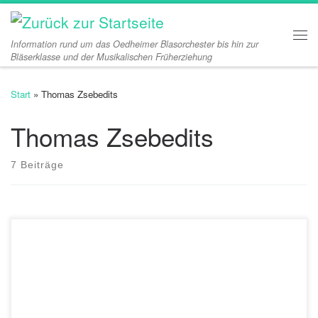
Zum Inhalt springen
Information rund um das Oedheimer Blasorchester bis hin zur
Me
Bläserklasse und der Musikalischen Früherziehung
Start
»
Thomas Zsebedits
Thomas Zsebedits
7 Beiträge
Unser Musikerheim wird dieses Jahr 30 Jahre alt. Das möchten wir
gemeinsam mit Ihnen und unseren jüngsten Musikern feiern –
deshalb steht das diesjährige Musikcafé ganz unter dem Motto
„Happy Birthday“! Neben den musikalischen Beiträgen einiger