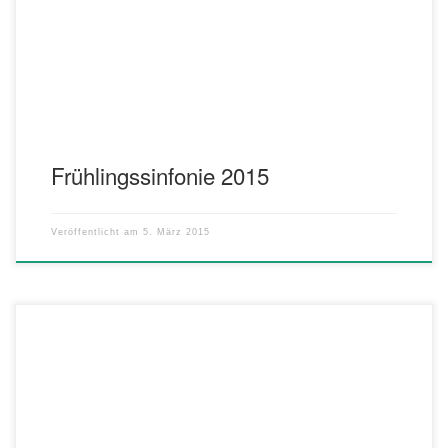
Light – José Alberto Pina Choreography – Robert Sheldon Into The
Joy Of Spring – James Swearingen Star Wars Saga – John
Williams, arr. Johan de Meij
Frühlingssinfonie 2015
Veröffentlicht am
5. März 2015
Im Sommer spielen wir außer auf unserem Fronleichnamsfest am
3. Juni auf zwei weiteren Festen: Musikfest Musikverein Stein am
Kocher: Sonntag, 17. Mai 11.30 – 13.30 Uhr Dorffest in Dahenfeld: