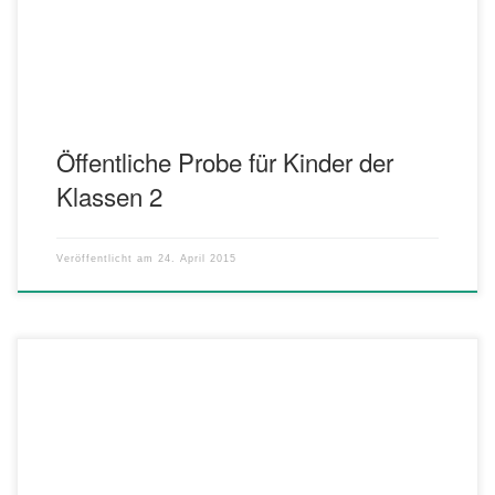
mal ausprobieren. Vielleicht ist ja eines dabei, das ihr dann […]
Öffentliche Probe für Kinder der
Klassen 2
Veröffentlicht am
24. April 2015
Liebe Bläserkids der Klasse 4! Nun spielt ihr eure Instrumente in
der Bläserklasse schon fast zwei Jahre. Habt ihr euch schon einmal
überlegt, wie es nach der vierten Klasse weitergeht? Wir laden