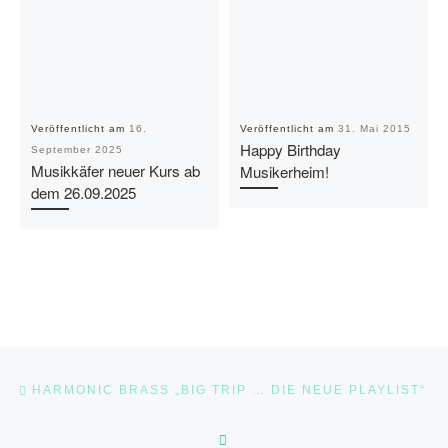
Veröffentlicht am
16.
Veröffentlicht am
31. Mai 2015
Happy Birthday
September 2025
Musikkäfer neuer Kurs ab
Musikerheim!
dem 26.09.2025
Beitragsnavigation
Vorheriger Beitrag
HARMONIC BRASS „BIG TRIP … DIE NEUE PLAYLIST“
ZURÜCK ZUR BEITRAGSLI