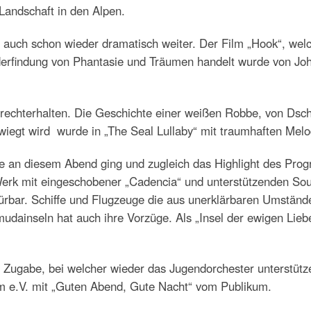
andschaft in den Alpen.
auch schon wieder dramatisch weiter. Der Film „Hook“, welc
erfindung von Phantasie und Träumen handelt wurde von John
echterhalten. Die Geschichte einer weißen Robbe, von Dsch
wiegt wird wurde in „The Seal Lullaby“ mit traumhaften Melo
e an diesem Abend ging und zugleich das Highlight des Pro
Werk mit eingeschobener „Cadencia“ und unterstützenden Sou
bar. Schiffe und Flugzeuge die aus unerklärbaren Umstände
ainseln hat auch ihre Vorzüge. Als „Insel der ewigen Liebe
 Zugabe, bei welcher wieder das Jugendorchester unterstütz
m e.V. mit „Guten Abend, Gute Nacht“ vom Publikum.