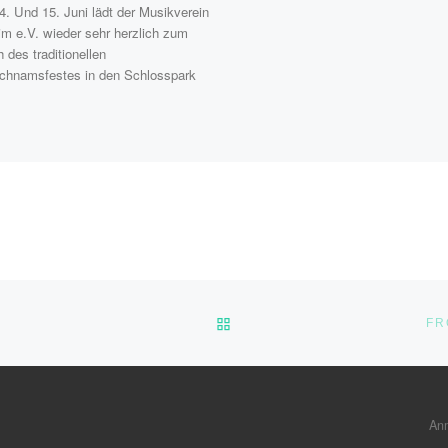
 Und 15. Juni lädt der Musikverein
m e.V. wieder sehr herzlich zum
 des traditionellen
ichnamsfestes in den Schlosspark
ZURÜCK ZUR BEITRAGSLI
FR
An