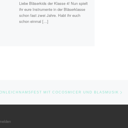
Liebe Bläserkids der Klasse 4! Nun spielt
ihr eure Instrumente in der Bläserklasse
schon fast zwei Jahre. Habt ihr euch
schon einmal […]
Nä
STE
ONLEICHNAMSFEST MIT COCOSMICER UND BLASMUSIK
melden