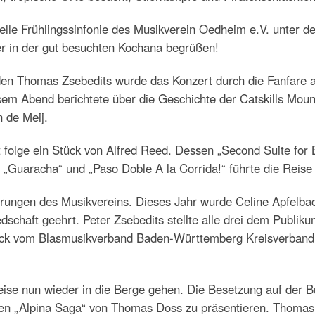
elle Frühlingssinfonie des Musikverein Oedheim e.V. unter d
er in der gut besuchten Kochana begrüßen!
en Thomas Zsebedits wurde das Konzert durch die Fanfare au
em Abend berichtete über die Geschichte der Catskills Moun
n de Meij.
st folge ein Stück von Alfred Reed. Dessen „Second Suite for
„Guaracha“ und „Paso Doble A la Corrida!“ führte die Reise
rungen des Musikvereins. Dieses Jahr wurde Celine Apfelbac
iedschaft geehrt. Peter Zsebedits stellte alle drei dem Publ
Dick vom Blasmusikverband Baden-Württemberg Kreisverband
 Reise nun wieder in die Berge gehen. Die Besetzung auf der
n „Alpina Saga“ von Thomas Doss zu präsentieren. Thomas D