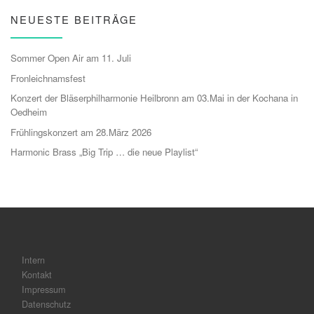
NEUESTE BEITRÄGE
Sommer Open Air am 11. Juli
Fronleichnamsfest
Konzert der Bläserphilharmonie Heilbronn am 03.Mai in der Kochana in
Oedheim
Frühlingskonzert am 28.März 2026
Harmonic Brass „Big Trip … die neue Playlist“
Intern
Kontakt
Impressum
Datenschutz