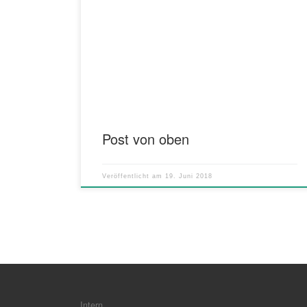
Falls Sie heute Morgen eine solche Karte zusammen
mit einem Luftballon in Ihrem Garten gefunden haben,
werfen Sie diese NICHT weg! Sie stammt von einem
unserer Teilnehmer des gestrigen Kinderkonzerts
„Circus Musicus“. Unsere kleinen Musikusse würden
sich riesig freuen, wenn Sie diese ausreichend frankiert
an die angegebene Adresse zurücksenden. […]
Post von oben
Veröffentlicht am
19. Juni 2018
Intern